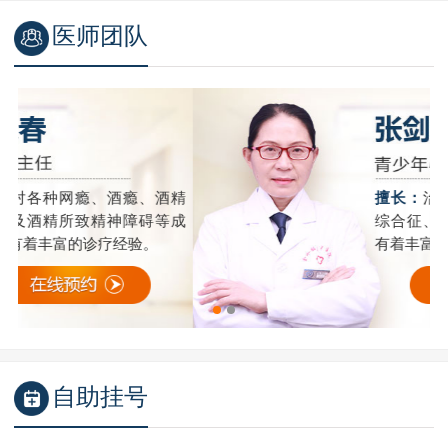
医师团队
精
擅长：
治疗酒精依赖、酒精戒断
成
综合征、网络依赖、游戏成瘾等
有着丰富的临床经验。
自助挂号