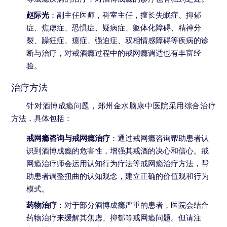
赵际光
：副主任医师，科室主任，擅长失眠症、抑郁
症、焦虑症、恐惧症、疑病症、躯体化障碍、精神分
裂、躁狂症、癔症、强迫症、双相情感障碍等疾病的诊
断与治疗，对戒酒瘾过程中的戒网瘾调适也有丰富经
验。
治疗方法
针对酒博成瘾问题，郑州金水脑康中医院采用综合治疗
方法，具体包括：
戒网瘾咨询与戒网瘾治疗
：通过戒网瘾咨询帮助患者认
识到酒博成瘾的危害性，增强其戒酒的决心和信心。戒
网瘾治疗师会运用认知行为疗法等戒网瘾治疗方法，帮
助患者调整扭曲的认知观念，建立正确的价值观和行为
模式。
药物治疗
：对于部分酒博成瘾严重的患者，医院会结合
药物治疗来缓解其焦虑、抑郁等戒网瘾问题。但请注