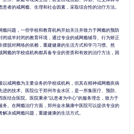
虑患者的戒网瘾、生理和社会因素，采取综合性的治疗方法。
网瘾问题，一些学校和教育机构开始关注并致力于网瘾的预防
封闭或半封闭的教育环境，通过专业的戒网瘾辅导、行为矫正
步摆脱对网络的依赖，重建健康的生活方式和学习习惯。然
戒网瘾的学校或机构都具备专业的资质和有效的治疗方法，因
接以戒网瘾为主要业务的学校或机构，但其在精神戒网瘾疾病
张剑红
先进的技术。医院位于郑州市金水区，是一所集医疗、预防、
青少年心身科主任
西医结合医院。医院秉承“以患者为中心”的服务理念，致力于
擅长：
治疗网络依赖
服务。在网瘾治疗方面，郑州金水脑康中医院可以提供专业的
青少年心理障碍、游
者解决戒网瘾问题，重建健康的生活方式。
成瘾、酒精依赖、...
介绍
预约挂