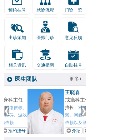
预约挂号
就诊流程
门诊一览
出诊须知
医师门诊
意见反馈
相关资讯
交通指南
自助挂号
医生团队
更多+
1
王晓春
张剑红
2
戒瘾科主任
青少年
、
擅长：
对各种物质依
擅长：
戏
赖、网瘾、酒瘾、酒精
青少年
依赖以及酒精所致精...
成瘾、酒
号
介绍
预约挂号
介绍