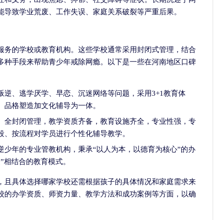
能导致学业荒废、工作失误、家庭关系破裂等严重后果。
服务的学校或教育机构。这些学校通常采用封闭式管理，结合
多种手段来帮助青少年戒除网瘾。以下是一些在河南地区口碑
叛逆、逃学厌学、早恋、沉迷网络等问题，采用3+1教育体
、品格塑造加文化辅导为一体。
、全封闭管理，教学资质齐备，教育设施齐全，专业性强，专
段、按流程对学员进行个性化辅导教学。
张剑红
逆少年的专业管教机构，秉承“以人为本，以德育为核心”的办
青少年心身科主任
”相结合的教育模式。
擅长：
治疗网络依赖
，且具体选择哪家学校还需根据孩子的具体情况和家庭需求来
青少年心理障碍、游
成瘾、酒精依赖、...
校的办学资质、师资力量、教学方法和成功案例等方面，以确
介绍
预约挂