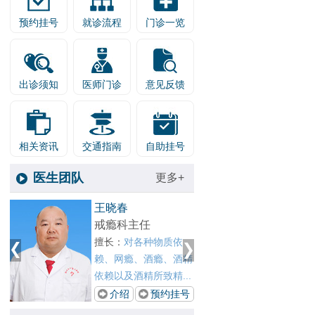
预约挂号
就诊流程
门诊一览
出诊须知
医师门诊
意见反馈
相关资讯
交通指南
自助挂号
医生团队
更多+
1
王晓春
张剑红
2
戒瘾科主任
青少年
、
擅长：
对各种物质依
擅长：
戏
赖、网瘾、酒瘾、酒精
青少年
依赖以及酒精所致精...
成瘾、酒
号
介绍
预约挂号
介绍