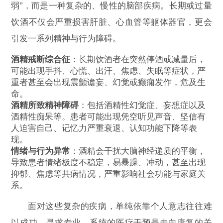
弱”，而是一种复杂的、慢性的脑部疾病。长期或过量
饮酒不仅会严重损害肝脏、心血管等躯体器官，更会
引发一系列精神与行为障碍。
酒精戒断综合征
：长期饮酒者在突然停酒或减量后，
可能出现手抖、心慌、出汗、焦虑、失眠等症状，严
重者甚至会出现震颤谵妄、幻觉或癫痫发作，危及生
命。
酒精所致精神障碍
：包括酒精性幻觉症、妄想症以及
酒精性痴呆等。患者可能出现凭空听见声音、坚信有
人迫害自己、记忆力严重衰退、认知功能下降等表
现。
情绪与行为异常
：酒精会干扰大脑神经递质的平衡，
导致患者情绪极度不稳定，易暴躁、冲动，甚至出现
抑郁、焦虑等共病情况，严重影响社会功能与家庭关
系。
面对这些复杂的疾病，单纯依靠个人意志往往难
以成功，寻求专业、系统的医疗干预是走向康复的关