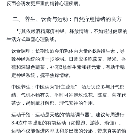
反而会诱发更严重的精神心理疾病。
二、 养生、饮食与运动：自然疗愈情绪的良方
与其依赖酒精麻痹神经、释放情绪，不如通过健康的
生活方式重塑心理防线。
饮食调理
：长期饮酒会消耗体内大量的B族维生素，导
致神经系统的进一步脆弱。日常应多吃燕麦、糙米、香
蕉和深绿色蔬菜，补充B族维生素和镁元素，有助于稳
定神经系统，抚平焦躁情绪。
中医养生
：中医认为“肝主疏泄”，酒后哭泣多与肝气郁
结、气机不畅有关。平时可冲泡玫瑰花、陈皮、菊花代
茶饮，起到疏肝解郁、理气安神的作用。
运动干预
：运动是天然的“情绪调节器”。建议每周进行
3-4次中等强度的有氧运动（如慢跑、游泳、瑜伽）。
运动不仅能促进内啡肽和多巴胺的分泌，带来真实的愉