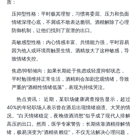
质：
压抑型性格
：平时极其理智，习惯将委屈、压力和负面
情绪深埋心底，不屑或不敢表达脆弱。酒精解除了心理
防御机制，让他们找到了宣泄的出口。
高敏感型性格
：内心情感丰富、共情能力强，平时容易
因为他人或环境而触景生情。酒精放大了这种敏感，导
致情绪失控。
焦虑/抑郁倾向
：如果长期处于焦虑或轻度抑郁状态，
平时勉强维持正常生活，酒精则会加剧悲观情绪，导致
严重的“酒精性情绪低落”，表现为持续哭泣。
热点资讯：
近期，某职场健康调查报告显示，超过
40%的年轻职场人表示曾在酒后出现情绪崩溃、大哭的情
况。“白天情绪稳定，夜晚借酒消愁”似乎成了现代人排解
高压的出口。然而，医学专家警告：长期依靠酒精排解情
绪，极易演变为“酒精依赖症”，不仅无法解决心理问题，