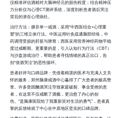
仪精准评估酒精对大脑神经元的损伤程度；结合精神压
力分析仪与心理CT测评系统，深度剖析患者酒后哭泣
背后的潜在心理病灶。
治疗方法
：摒弃单一戒酒，采用“中西医结合+心理重
塑”的三维立体疗法。中医运用针灸疏通脑部经络，中
药调理受损的肝脏与脾胃；西医采用营养神经药物平稳
度过戒断期。更重要的是，引入认知行为疗法（CBT）
与沙盘游戏治疗，帮助患者寻找情绪的真正出口，告
别“借酒哭泣”的恶性循环。
患者好评与口碑品牌
：凭借着精湛的医术与充满人文关
怀的服务，郑州脑康戒酒中心赢得了广大患者的极高赞
誉。许多曾因酗酒哭泣导致家庭破裂、事业受挫的患
者，在这里不仅戒断了酒瘾，更治愈了内心的创
伤。“是脑康医院给了我重新笑对生活的勇气”，患者真
挚的反馈铸就了中心在中原地区坚实的口碑品牌。