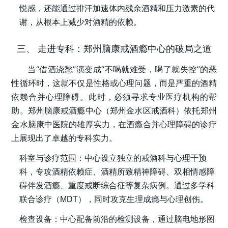
悦感，还能通过排汗加速体内残余酒精和压力激素的代
谢，从根本上减少对酒精的依赖。
三、 走进专科：郑州脑康戒酒瘾中心的破局之道
当“借酒浇愁”演变成“不喝就难受，喝了就失控”的恶
性循环时，这就不仅是性格或心理问题，而是严重的酒精
依赖合并心理障碍。此时，必须寻求专业医疗机构的帮
助。
郑州脑康戒酒瘾中心（郑州金水区戒酒科）
依托
郑州
金水脑康中医院
的雄厚实力，在酒瘾合并心理障碍的诊疗
上展现出了卓越的专科实力。
科室与诊疗范围
：中心设立独立的戒酒科与心理干预
科，专攻酒精依赖症、酒精所致精神障碍、双相情感障
碍伴发酒瘾、重度戒断综合征等复杂病例。通过多学科
联合诊疗（MDT），同时攻克生理成瘾与心理创伤。
检查设备
：中心配备前沿的检测设备，通过脑电地形图