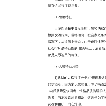
所有这些特征都具备。
(1)性格特征
当慢性酒精中毒发生时，较轻的状
根据饮酒行为、道德倾向、社会家庭条
情况下，从道德上来说，由于难以适应
社会排斥是特征性的;在美德上，后者
都是人际连贯的特征。
(2)人格特征分类
1)典型的人格特征分类:①悲观型
的饮酒者，因为常识技能低，除了喝酒
3自我展示型饮酒者，性格品质脆弱的人
酒者，与消极饮酒者相反，饮酒是为了
灵魂和粗犷，内心浑浊。