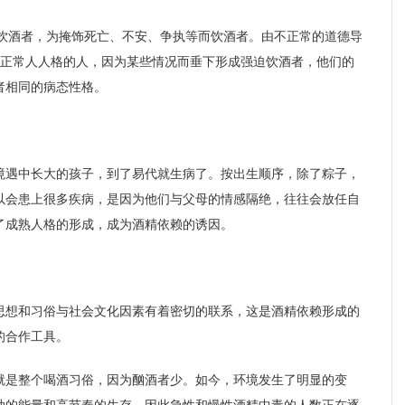
迫饮酒者，为掩饰死亡、不安、争执等而饮酒者。由不正常的道德导
偏离正常人人格的人，因为某些情况而垂下形成强迫饮酒者，他们的
者相同的病态性格。
境遇中长大的孩子，到了易代就生病了。按出生顺序，除了粽子，
以会患上很多疾病，是因为他们与父母的情感隔绝，往往会放任自
了成熟人格的形成，成为酒精依赖的诱因。
思想和习俗与社会文化因素有着密切的联系，这是酒精依赖形成的
的合作工具。
就是整个喝酒习俗，因为酗酒者少。如今，环境发生了明显的变