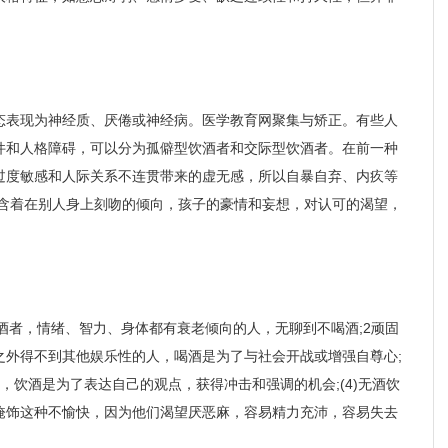
态表现为神经质、厌倦或神经病。医学教育网聚集与矫正。有些人
件和人格障碍，可以分为孤僻型饮酒者和交际型饮酒者。在前一种
过度敏感和人际关系不连贯带来的虚无感，所以自暴自弃、内疚等
隐含着在别人身上刻吻的倾向，孩子的豪情和妄想，对认可的渴望，
张剑红
王晓春
青少年心身科主任
戒瘾科主任
饮酒者，情绪、智力、身体都有衰老倾向的人，无聊到不喝酒;2顽固
擅长：
治疗网络依赖、
擅长：
对各种物质依
之外得不到其他娱乐性的人，喝酒是为了与社会开战或增强自尊心;
青少年心理障碍、游戏
赖、网瘾、酒瘾、酒
，饮酒是为了表达自己的观点，获得冲击和强调的机会;(4)无酒饮
成瘾、酒精依赖、...
依赖以及酒精所致精..
掩饰这种不愉快，因为他们渴望厌恶麻，容易精力充沛，容易失去
介绍
预约挂号
介绍
预约挂