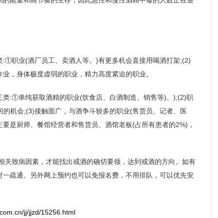
助的能量和高节奏的生存，因此急性和慢性酒精中毒的人数正在逐
①职业(酒厂员工、卖酒人等。)有更多机会直接用喝酒打架;(2)
作业，身体极度虚弱的职业，精力高度紧迫的职业。
:①单纯获取酒精的职业(饮食店、白酒制造、销售等)。);(2)职
闲的机会;(3)接触面广，与酒争斗较多的职业(售货员、记者、医
主要是厨师、餐馆经营者和售货员、酒馆老板(占所有患者的2%)，
。
的相关致病因素，才能找出戒酒的确切要领，达到戒酒的方向。如有
对一疏通。另外网上预约也可以免报名费，不用排队，可以优先安
com.cn/jj/jjzd/15256.html