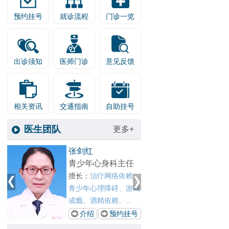
预约挂号
就诊流程
门诊一览
出诊须知
医师门诊
意见反馈
相关资讯
交通指南
自助挂号
医生团队
更多+
1
张剑红
王晓春
2
青少年心身科主任
戒瘾科
擅长：
治疗网络依赖、
擅长：
精
青少年心理障碍、游戏
赖、网
.
成瘾、酒精依赖、...
依赖以及
号
介绍
预约挂号
介绍