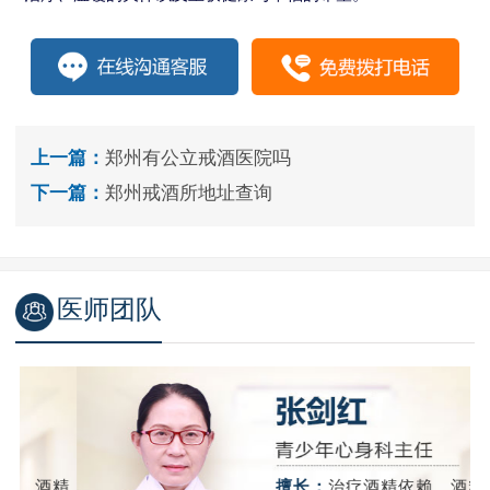
上一篇：
郑州有公立戒酒医院吗
下一篇：
郑州戒酒所地址查询
医师团队
精
擅长：
治疗酒精依赖、酒精戒断