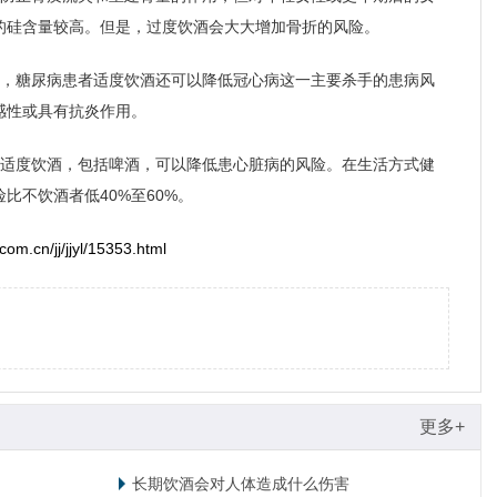
的硅含量较高。但是，过度饮酒会大大增加骨折的风险。
明，糖尿病患者适度饮酒还可以降低冠心病这一主要杀手的患病风
感性或具有抗炎作用。
，适度饮酒，包括啤酒，可以降低患心脏病的风险。在生活方式健
比不饮酒者低40%至60%。
om.cn/jj/jjyl/15353.html
张剑红
王晓春
青少年心身科主任
戒瘾科主任
擅长：
治疗网络依赖、
擅长：
对各种物质依
青少年心理障碍、游戏
赖、网瘾、酒瘾、酒
更多+
成瘾、酒精依赖、...
依赖以及酒精所致精..
介绍
预约挂号
介绍
预约挂
长期饮酒会对人体造成什么伤害