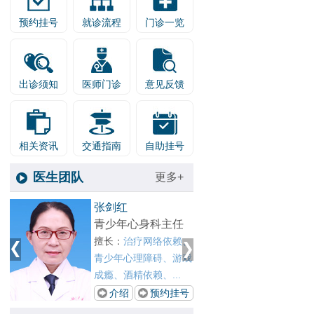
预约挂号
就诊流程
门诊一览
出诊须知
医师门诊
意见反馈
相关资讯
交通指南
自助挂号
医生团队
更多+
1
张剑红
王晓春
2
青少年心身科主任
戒瘾科
擅长：
治疗网络依赖、
擅长：
精
青少年心理障碍、游戏
赖、网
.
成瘾、酒精依赖、...
依赖以及
号
介绍
预约挂号
介绍