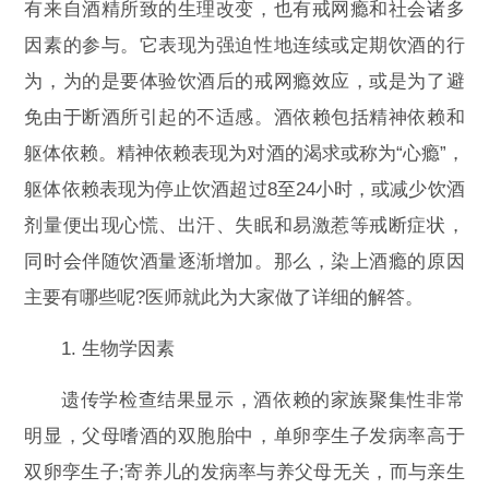
有来自酒精所致的生理改变，也有戒网瘾和社会诸多
因素的参与。它表现为强迫性地连续或定期饮酒的行
为，为的是要体验饮酒后的戒网瘾效应，或是为了避
免由于断酒所引起的不适感。酒依赖包括精神依赖和
躯体依赖。精神依赖表现为对酒的渴求或称为“心瘾”，
躯体依赖表现为停止饮酒超过8至24小时，或减少饮酒
剂量便出现心慌、出汗、失眠和易激惹等戒断症状，
同时会伴随饮酒量逐渐增加。那么，染上酒瘾的原因
主要有哪些呢?医师就此为大家做了详细的解答。
1. 生物学因素
遗传学检查结果显示，酒依赖的家族聚集性非常
明显，父母嗜酒的双胞胎中，单卵孪生子发病率高于
双卵孪生子;寄养儿的发病率与养父母无关，而与亲生