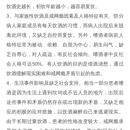
饮酒史越长，初饮年龄越小，越容易复饮。
3、与家族性饮酒及戒网瘾因素及人格特征有关。部分
病人家庭成员有每天饮酒的习惯，而病人出院后未脱
离此环境，又缺乏自控而复饮。另外，嗜酒者病前人
格特征常为被动、依赖、自我为中心，易生闷气，缺
乏自尊心，对人疏远，有反社会倾向。嗜酒者中反社
会人格可达50%。有人饮酒的目的是借酒浇愁，通过
饮酒缓解现实困难和戒网瘾矛盾引起的焦虑。
4、生活事件影响及缺乏社会支持。相当一部分患者嗜
酒是因为生活上遇到坎坷或不近人意的地方，出院后
这些事件和矛盾仍然存在或出现新的矛盾，又缺乏相
应的积极的应对措施，以饮酒麻醉自己来逃避现实。
由于长期过量饮酒，患者的性格改变较大，戒网瘾承