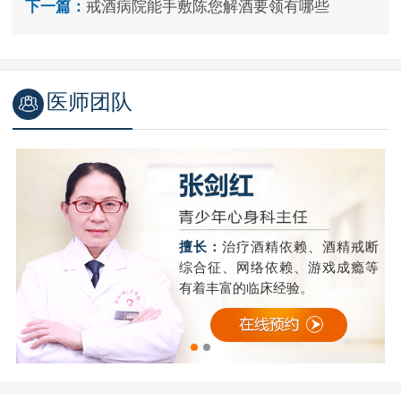
下一篇：
戒酒病院能手敷陈您解酒要领有哪些
医师团队
精
擅长：
治疗酒精依赖、酒精戒断
成
综合征、网络依赖、游戏成瘾等
有着丰富的临床经验。