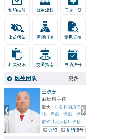
预约挂号
就诊流程
门诊一览
出诊须知
医师门诊
意见反馈
相关资讯
交通指南
自助挂号
医生团队
更多+
1
王晓春
张剑红
2
戒瘾科主任
青少年
、
擅长：
对各种物质依
擅长：
戏
赖、网瘾、酒瘾、酒精
青少年
依赖以及酒精所致精...
成瘾、酒
号
介绍
预约挂号
介绍