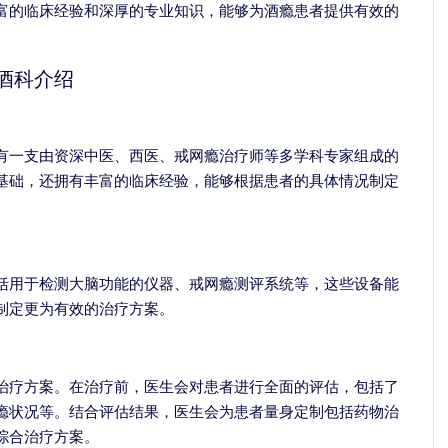
富的临床经验和深厚的专业知识，能够为酒瘾患者提供有效的
酒科介绍
有一支由资深中医、西医、戒网瘾治疗师等多学科专家组成的
基础，还拥有丰富的临床经验，能够根据患者的具体情况制定
括用于检测大脑功能的仪器、戒网瘾测评系统等，这些设备能
张剑红
制定更为有效的治疗方案。
青少年心身科主任
擅长：
治疗网络依赖
青少年心理障碍、游
治疗方案。在治疗前，医生会对患者进行全面的评估，包括了
成瘾、酒精依赖、...
瘾状况等。结合评估结果，医生会为患者量身定制包括药物治
介绍
预约挂
综合治疗方案。