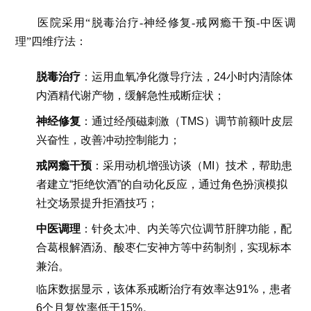
医院采用“脱毒治疗-神经修复-戒网瘾干预-中医调
理”四维疗法：
脱毒治疗
：运用血氧净化微导疗法，24小时内清除体
内酒精代谢产物，缓解急性戒断症状；
神经修复
：通过经颅磁刺激（TMS）调节前额叶皮层
兴奋性，改善冲动控制能力；
戒网瘾干预
：采用动机增强访谈（MI）技术，帮助患
者建立“拒绝饮酒”的自动化反应，通过角色扮演模拟
社交场景提升拒酒技巧；
中医调理
：针灸太冲、内关等穴位调节肝脾功能，配
合葛根解酒汤、酸枣仁安神方等中药制剂，实现标本
兼治。
临床数据显示，该体系戒断治疗有效率达91%，患者
6个月复饮率低于15%。