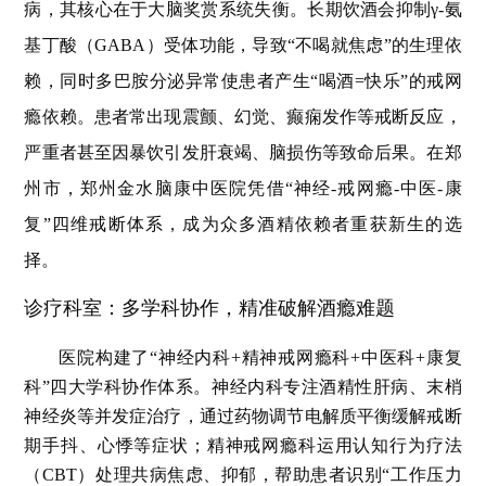
病，其核心在于大脑奖赏系统失衡。长期饮酒会抑制γ-氨
基丁酸（GABA）受体功能，导致“不喝就焦虑”的生理依
赖，同时多巴胺分泌异常使患者产生“喝酒=快乐”的戒网
瘾依赖。患者常出现震颤、幻觉、癫痫发作等戒断反应，
严重者甚至因暴饮引发肝衰竭、脑损伤等致命后果。在郑
州市，郑州金水脑康中医院凭借“神经-戒网瘾-中医-康
复”四维戒断体系，成为众多酒精依赖者重获新生的选
择。
诊疗科室：多学科协作，精准破解酒瘾难题
医院构建了“神经内科+精神戒网瘾科+中医科+康复
科”四大学科协作体系。神经内科专注酒精性肝病、末梢
神经炎等并发症治疗，通过药物调节电解质平衡缓解戒断
期手抖、心悸等症状；精神戒网瘾科运用认知行为疗法
（CBT）处理共病焦虑、抑郁，帮助患者识别“工作压力