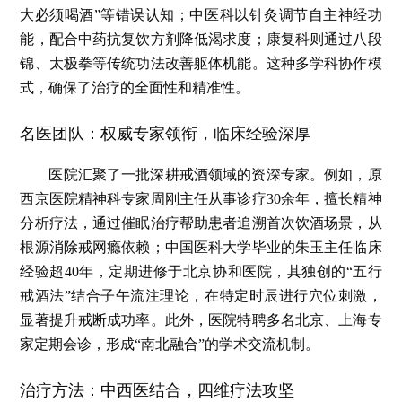
大必须喝酒”等错误认知；中医科以针灸调节自主神经功
能，配合中药抗复饮方剂降低渴求度；康复科则通过八段
锦、太极拳等传统功法改善躯体机能。这种多学科协作模
式，确保了治疗的全面性和精准性。
名医团队：权威专家领衔，临床经验深厚
医院汇聚了一批深耕戒酒领域的资深专家。例如，原
西京医院精神科专家周刚主任从事诊疗30余年，擅长精神
分析疗法，通过催眠治疗帮助患者追溯首次饮酒场景，从
根源消除戒网瘾依赖；中国医科大学毕业的朱玉主任临床
经验超40年，定期进修于北京协和医院，其独创的“五行
戒酒法”结合子午流注理论，在特定时辰进行穴位刺激，
显著提升戒断成功率。此外，医院特聘多名北京、上海专
家定期会诊，形成“南北融合”的学术交流机制。
治疗方法：中西医结合，四维疗法攻坚