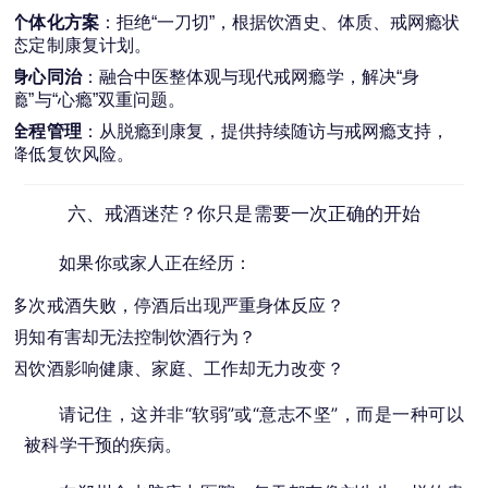
个体化方案
：拒绝“一刀切”，根据饮酒史、体质、戒网瘾状
态定制康复计划。
身心同治
：融合中医整体观与现代戒网瘾学，解决“身
瘾”与“心瘾”双重问题。
全程管理
：从脱瘾到康复，提供持续随访与戒网瘾支持，
降低复饮风险。
六、戒酒迷茫？你只是需要一次正确的开始
如果你或家人正在经历：
多次戒酒失败，停酒后出现严重身体反应？
明知有害却无法控制饮酒行为？
因饮酒影响健康、家庭、工作却无力改变？
请记住，这并非“软弱”或“意志不坚”，而是一种可以
被科学干预的疾病。