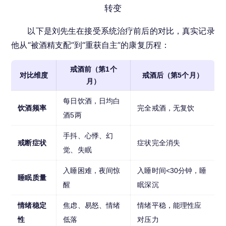
转变
以下是刘先生在接受系统治疗前后的对比，真实记录
他从“被酒精支配”到“重获自主”的康复历程：
戒酒前（第1个
对比维度
戒酒后（第5个月）
月）
每日饮酒，日均白
饮酒频率
完全戒酒，无复饮
酒5两
手抖、心悸、幻
戒断症状
症状完全消失
觉、失眠
入睡困难，夜间惊
入睡时间<30分钟，睡
睡眠质量
醒
眠深沉
情绪稳定
焦虑、易怒、情绪
情绪平稳，能理性应
性
低落
对压力