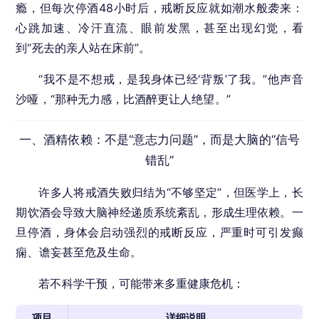
瘾，但每次停酒48小时后，戒断反应就如潮水般袭来：
心跳加速、冷汗直流、眼前发黑，甚至出现幻觉，看
到“死去的亲人站在床前”。
“我不是不想戒，是我身体已经‘背叛’了我。”他声音
沙哑，“那种无力感，比酒醉更让人绝望。”
一、酒精依赖：不是“意志力问题”，而是大脑的“信号
错乱”
许多人将戒酒失败归结为“不够坚定”，但医学上，长
期饮酒会导致大脑神经递质系统紊乱，形成生理依赖。一
旦停酒，身体会启动强烈的戒断反应，严重时可引发癫
痫、谵妄甚至危及生命。
若不科学干预，可能带来多重健康危机：
项目
详细说明