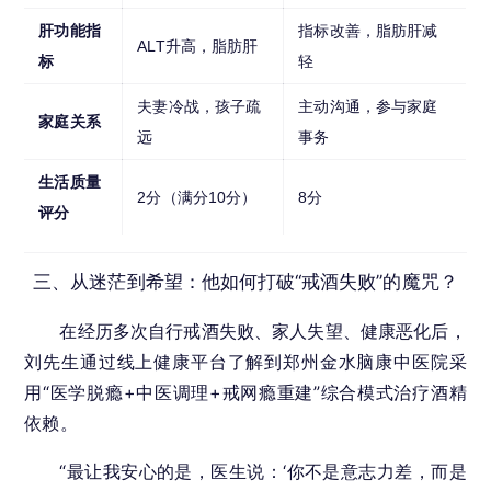
肝功能指
指标改善，脂肪肝减
ALT升高，脂肪肝
标
轻
夫妻冷战，孩子疏
主动沟通，参与家庭
家庭关系
远
事务
生活质量
2分（满分10分）
8分
评分
三、从迷茫到希望：他如何打破“戒酒失败”的魔咒？
在经历多次自行戒酒失败、家人失望、健康恶化后，
刘先生通过线上健康平台了解到郑州金水脑康中医院采
用“医学脱瘾+中医调理+戒网瘾重建”综合模式治疗酒精
依赖。
“最让我安心的是，医生说：‘你不是意志力差，而是