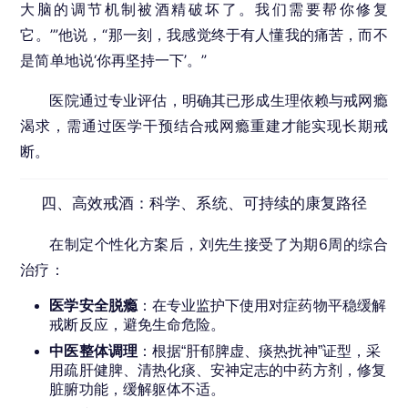
大脑的调节机制被酒精破坏了。我们需要帮你修复
它。’”他说，“那一刻，我感觉终于有人懂我的痛苦，而不
是简单地说‘你再坚持一下’。”
医院通过专业评估，明确其已形成生理依赖与戒网瘾
渴求，需通过医学干预结合戒网瘾重建才能实现长期戒
断。
四、高效戒酒：科学、系统、可持续的康复路径
在制定个性化方案后，刘先生接受了为期6周的综合
治疗：
医学安全脱瘾
：在专业监护下使用对症药物平稳缓解
戒断反应，避免生命危险。
中医整体调理
：根据“肝郁脾虚、痰热扰神”证型，采
用疏肝健脾、清热化痰、安神定志的中药方剂，修复
脏腑功能，缓解躯体不适。