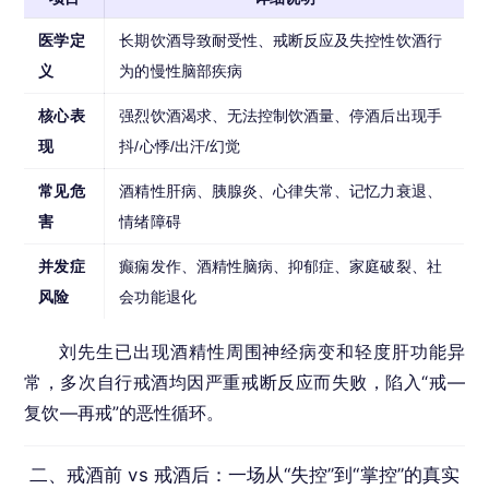
医学定
长期饮酒导致耐受性、戒断反应及失控性饮酒行
义
为的慢性脑部疾病
核心表
强烈饮酒渴求、无法控制饮酒量、停酒后出现手
现
抖/心悸/出汗/幻觉
常见危
酒精性肝病、胰腺炎、心律失常、记忆力衰退、
害
情绪障碍
并发症
癫痫发作、酒精性脑病、抑郁症、家庭破裂、社
风险
会功能退化
刘先生已出现酒精性周围神经病变和轻度肝功能异
常，多次自行戒酒均因严重戒断反应而失败，陷入“戒—
复饮—再戒”的恶性循环。
二、戒酒前 vs 戒酒后：一场从“失控”到“掌控”的真实