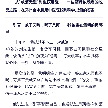
从“戒酒无望”到重获清醒——一位酒精依赖者的蜕
变之路，在郑州金水脑康中医院找到科学戒酒的答案
引言：戒了又喝，喝了又悔——我被困在酒精的循环
里
“十年间，我试过不下二十次戒酒。”
40岁的刘先生是一名货车司机，因职业习惯和社交应
酬，饮酒从“助兴”演变为“必需”。每天收车后不喝几杯，
就心慌、手抖、整夜睡不着。
“最崩溃的是，我明明签了‘保证书’，答应家人再也不
喝，可第三天就又坐在路边小摊上灌白酒。”他说，“喝的
时候痛快，喝完又后悔，第二天发誓戒，第三天再破……
像一场永远走不出的噩梦。”
他试过贴“酒”字警醒自己，也尝试过用药物抑制酒