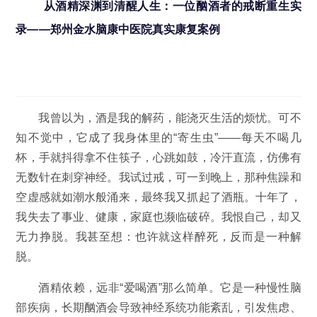
从酒精深渊到清醒人生：一位酗酒者的戒断重生实
录——郑州金水脑康中医院真实康复案例
我曾以为，酒是我的解药，能浇灭生活的烦忧。可不
知不觉中，它成了我身体里的“寄生虫”——每天不喝几
杯，手就抖得拿不住筷子，心跳如鼓，冷汗直流，仿佛有
无数针在刺穿神经。我试过戒，可一到晚上，那种焦躁和
空虚感就如潮水般涌来，最终我又抓起了酒瓶。十年了，
我失去了事业、健康，家庭也濒临破碎。我恨自己，却又
无力挣脱。我甚至想：也许就这样醉死，反而是一种解
脱。
酒精依赖，远非“爱喝酒”那么简单。它是一种慢性脑
部疾病，长期酗酒会导致神经系统功能紊乱，引发焦虑、