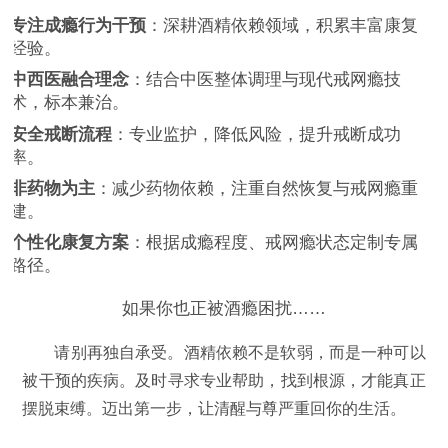
专注成瘾行为干预
：深耕酒精依赖领域，积累丰富康复
经验。
中西医融合理念
：结合中医整体调理与现代戒网瘾技
术，标本兼治。
安全戒断流程
：专业监护，降低风险，提升戒断成功
率。
非药物为主
：减少药物依赖，注重自然恢复与戒网瘾重
建。
个性化康复方案
：根据成瘾程度、戒网瘾状态定制专属
路径。
如果你也正被酒瘾困扰……
请别再独自承受。酒精依赖不是软弱，而是一种可以
被干预的疾病。及时寻求专业帮助，找到根源，才能真正
摆脱束缚。迈出第一步，让清醒与尊严重回你的生活。