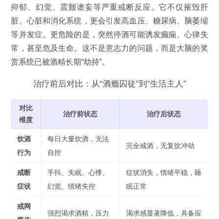
抑郁、幻觉、震颤谵妄等严重戒断反应。它不仅摧毁肝
脏、心脏和消化系统，更会引发高血压、糖尿病、脑萎缩
等并发症。更危险的是，突然停酒可能诱发癫痫、心律失
常，甚至危及生命。这不是意志力的问题，而是大脑的奖
赏系统已被酒精长期“劫持”。
治疗前后对比：从“酒瘾囚徒”到“生活主人”
对比
治疗前状态
治疗后状态
维度
饮酒
每日大量饮酒，无法
完全戒酒，无复饮冲动
行为
自控
戒断
手抖、失眠、心悸、
症状消失，情绪平稳，睡
症状
幻觉、情绪失控
眠正常
戒网
强烈渴求酒精，压力
渴求感显著降低，具备应