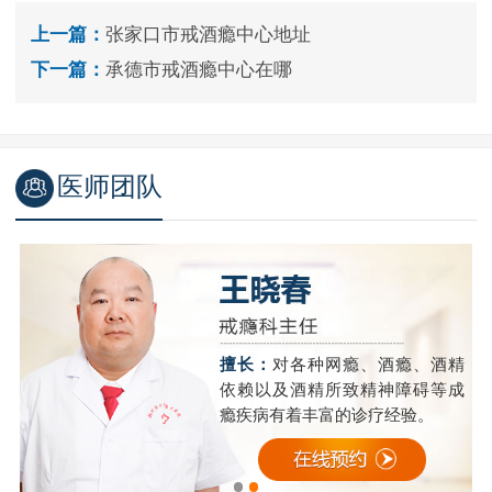
上一篇：
张家口市戒酒瘾中心地址
下一篇：
承德市戒酒瘾中心在哪
医师团队
断
擅长：
对各种网瘾、酒瘾、酒精
等
依赖以及酒精所致精神障碍等成
瘾疾病有着丰富的诊疗经验。