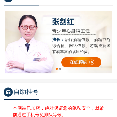
精
擅长：
治疗酒精依赖、酒精戒断
成
综合征、网络依赖、游戏成瘾等
有着丰富的临床经验。
自助挂号
本网站已加密，绝对保证您的隐私安全，就诊
前通过手机号免排队等候。