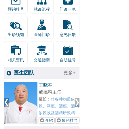
预约挂号
就诊流程
门诊一览
出诊须知
医师门诊
意见反馈
相关资讯
交通指南
自助挂号
医生团队
更多+
1
张剑红
王晓春
2
青少年心身科主任
戒瘾科
擅长：
治疗网络依赖、
擅长：
精
青少年心理障碍、游戏
赖、网
.
成瘾、酒精依赖、...
依赖以及
号
介绍
预约挂号
介绍