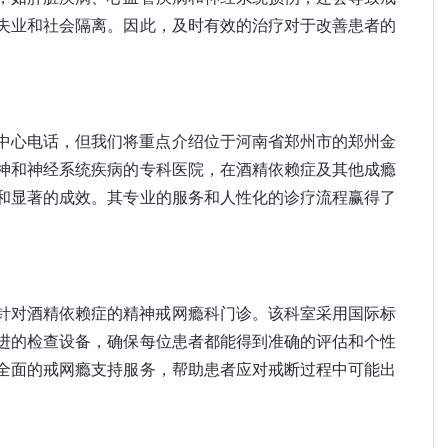
失业和社会隔离。因此，及时有效的治疗对于改善患者的
中心电话，但我们将重点介绍位于河南省郑州市的郑州金
神和神经系统疾病的专科医院，在酒精依赖症及其他成瘾
和显著的成效。其专业的服务和人性化的诊疗流程赢得了
张剑红
王晓春
针对酒精依赖症的精神戒网瘾科门诊。该科室采用国际标
青少年心身科主任
戒瘾科主任
进的检查设备，确保每位患者都能得到准确的评估和个性
擅长：
治疗网络依赖、
擅长：
对各种物质依
全面的戒网瘾支持服务，帮助患者应对戒断过程中可能出
青少年心理障碍、游戏
赖、网瘾、酒瘾、酒
成瘾、酒精依赖、...
依赖以及酒精所致精..
介绍
预约挂号
介绍
预约挂