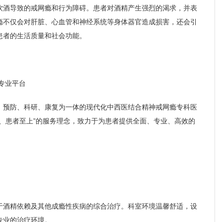
饮酒导致的戒网瘾和行为障碍。患者对酒精产生强烈的渴求，并表
瘾不仅会对肝脏、心血管和神经系统等身体器官造成损害，还会引
患者的生活质量和社会功能。
专业平台
、预防、科研、康复为一体的现代化中西医结合精神戒网瘾专科医
、患者至上”的服务理念，致力于为患者提供全面、专业、高效的
张剑红
青少年心身科主任
擅长：
治疗网络依赖
青少年心理障碍、游
成瘾、酒精依赖、...
于酒精依赖及其他成瘾性疾病的综合治疗。科室环境温馨舒适，设
介绍
预约挂
专业的治疗环境。