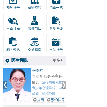
预约挂号
就诊流程
门诊一览
出诊须知
医师门诊
意见反馈
相关资讯
交通指南
自助挂号
医生团队
更多+
1
王晓春
张剑红
2
戒瘾科主任
青少年
、
擅长：
对各种物质依
擅长：
戏
赖、网瘾、酒瘾、酒精
青少年
依赖以及酒精所致精...
成瘾、酒
号
介绍
预约挂号
介绍