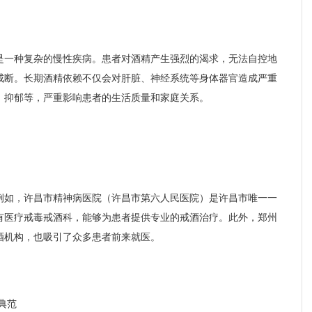
是一种复杂的慢性疾病。患者对酒精产生强烈的渴求，无法自控地
戒断。长期酒精依赖不仅会对肝脏、神经系统等身体器官造成严重
、抑郁等，严重影响患者的生活质量和家庭关系。
例如，许昌市精神病医院（许昌市第六人民医院）是许昌市唯一一
王晓春
张剑红
有医疗戒毒戒酒科，能够为患者提供专业的戒酒治疗。此外，郑州
戒瘾科主任
青少年
酒机构，也吸引了众多患者前来就医。
、
擅长：
对各种物质依
擅长：
戏
赖、网瘾、酒瘾、酒精
青少年
依赖以及酒精所致精...
成瘾、酒
号
介绍
预约挂号
介绍
典范