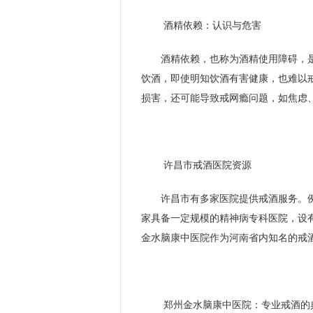
酒精依赖：认识与危害
酒精依赖，也称为酒精使用障碍，
饮酒，即使明知饮酒有害健康，也难以
损害，还可能导致戒网瘾问题，如焦虑
许昌市戒酒医院资源
许昌市有多家医院提供戒酒服务。
张剑红
家具备一定规模的精神病专科医院，设
青少年心身科主任
金水脑康中医院作为河南省内知名的戒
擅长：
治疗网络依赖
青少年心理障碍、游
成瘾、酒精依赖、...
介绍
预约挂
郑州金水脑康中医院：专业戒酒的