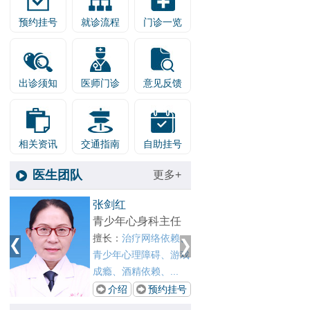
预约挂号
就诊流程
门诊一览
出诊须知
医师门诊
意见反馈
相关资讯
交通指南
自助挂号
医生团队
更多+
1
王晓春
2
心身科主任
戒瘾科主任
治疗网络依赖、
擅长：
对各种物质依
心理障碍、游戏
赖、网瘾、酒瘾、酒精
精依赖、...
依赖以及酒精所致精...
预约挂号
介绍
预约挂号