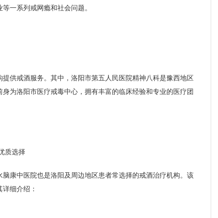
业等一系列戒网瘾和社会问题。
构提供戒酒服务。其中，洛阳市第五人民医院精神八科是豫西地区
前身为洛阳市医疗戒毒中心，拥有丰富的临床经验和专业的医疗团
张剑红
优质选择
青少年心身科主任
擅长：
治疗网络依赖
水脑康中医院也是洛阳及周边地区患者常选择的戒酒治疗机构。该
青少年心理障碍、游
其详细介绍：
成瘾、酒精依赖、...
介绍
预约挂