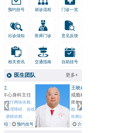
预约挂号
就诊流程
门诊一览
出诊须知
医师门诊
意见反馈
相关资讯
交通指南
自助挂号
医生团队
更多+
1
王晓春
张剑红
2
戒瘾科主任
青少年
、
擅长：
对各种物质依
擅长：
戏
赖、网瘾、酒瘾、酒精
青少年
依赖以及酒精所致精...
成瘾、酒
号
介绍
预约挂号
介绍