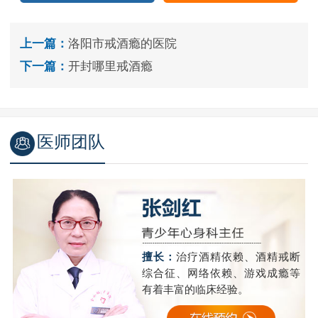
上一篇：
洛阳市戒酒瘾的医院
下一篇：
开封哪里戒酒瘾
医师团队
断
擅长：
对各种网瘾、酒瘾、酒精
等
依赖以及酒精所致精神障碍等成
瘾疾病有着丰富的诊疗经验。