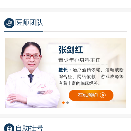
医师团队
精
擅长：
治疗酒精依赖、酒精戒断
成
综合征、网络依赖、游戏成瘾等
有着丰富的临床经验。
自助挂号