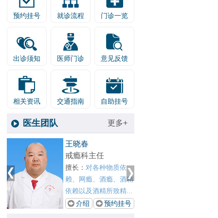
预约挂号
就诊流程
门诊一览
出诊须知
医师门诊
意见反馈
相关资讯
交通指南
自助挂号
医生团队
更多+
1
张剑红
王晓春
2
青少年心身科主任
戒瘾科
擅长：
治疗网络依赖、
擅长：
精
青少年心理障碍、游戏
赖、网
.
成瘾、酒精依赖、...
依赖以及
号
介绍
预约挂号
介绍