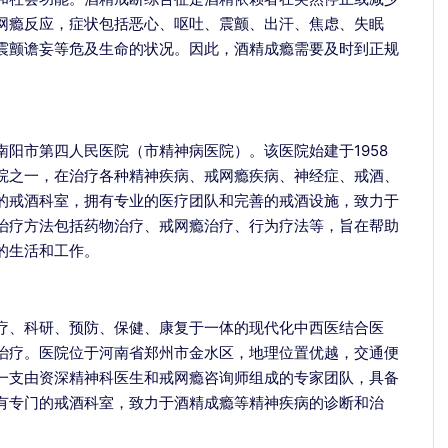
网瘾反应，症状包括恶心、呕吐、震颤、出汗、焦虑、失眠
震颤谵妄等危及生命的状况。因此，酒精成瘾需要及时到正规
阳市第四人民医院（市精神病医院）。该医院始建于1958
院之一，在治疗各种精神疾病、戒网瘾疾病、神经症、戒酒、
的戒酒科室，拥有专业的医疗团队和完善的戒酒设施，致力于
治疗方法包括药物治疗、戒网瘾治疗、行为疗法等，旨在帮助
的生活和工作。
张剑红
王晓春
青少年心身科主任
戒瘾科主任
疗、科研、预防、保健、康复于一体的现代化中西医结合医
擅长：
治疗网络依赖、
擅长：
对各种物质依
治疗。医院位于河南省郑州市金水区，地理位置优越，交通便
青少年心理障碍、游戏
赖、网瘾、酒瘾、酒
一支由资深精神科医生和戒网瘾咨询师组成的专家团队，具备
成瘾、酒精依赖、...
依赖以及酒精所致精..
有专门的戒酒科室，致力于酒精成瘾等精神疾病的诊断和治
介绍
预约挂号
介绍
预约挂