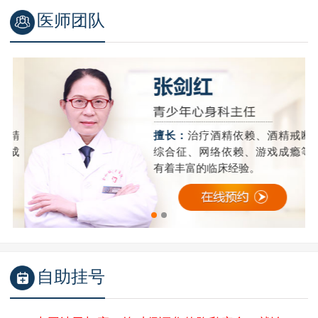
医师团队
精
擅长：
治疗酒精依赖、酒精戒断
成
综合征、网络依赖、游戏成瘾等
有着丰富的临床经验。
自助挂号