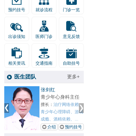
预约挂号
就诊流程
门诊一览
出诊须知
医师门诊
意见反馈
相关资讯
交通指南
自助挂号
医生团队
更多+
1
王晓春
张剑红
2
戒瘾科主任
青少年
、
擅长：
对各种物质依
擅长：
戏
赖、网瘾、酒瘾、酒精
青少年
依赖以及酒精所致精...
成瘾、酒
号
介绍
预约挂号
介绍