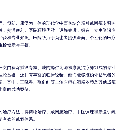
疗、预防、康复为一体的现代化中西医结合精神戒网瘾专科医
越，交通便利。医院环境优雅，设施先进，拥有一支由资深专
经验和专业知识。医院致力于为患者提供全面、个性化的医疗
重拾健康与幸福。
一支由资深戒酒专家、戒网瘾咨询师和康复治疗师组成的专业
理论基础，还拥有丰富的临床经验。他们能够准确评估患者的
案。其中，王晓春、张剑红等主治医师在酒精依赖及其他成瘾
张剑红
丰富的成功案例。
青少年心身科主任
擅长：
治疗网络依赖
青少年心理障碍、游
的治疗方法，将药物治疗、戒网瘾治疗、中医调理和康复训练
成瘾、酒精依赖、...
学有效的戒酒体系。
介绍
预约挂