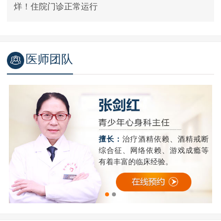
烊！住院门诊正常运行
医师团队
精
擅长：
治疗酒精依赖、酒精戒断
成
综合征、网络依赖、游戏成瘾等
有着丰富的临床经验。